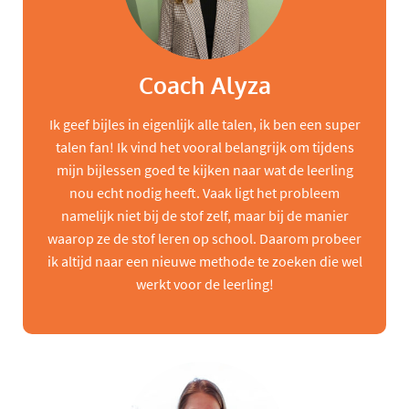
Coach Alyza
Ik geef bijles in eigenlijk alle talen, ik ben een super
talen fan! Ik vind het vooral belangrijk om tijdens
mijn bijlessen goed te kijken naar wat de leerling
nou echt nodig heeft. Vaak ligt het probleem
namelijk niet bij de stof zelf, maar bij de manier
waarop ze de stof leren op school. Daarom probeer
ik altijd naar een nieuwe methode te zoeken die wel
werkt voor de leerling!