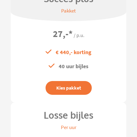
Pakket
27,-
*
/ p.u.
€ 440,- korting
40 uur bijles
Kies pakket
Losse bijles
Per uur