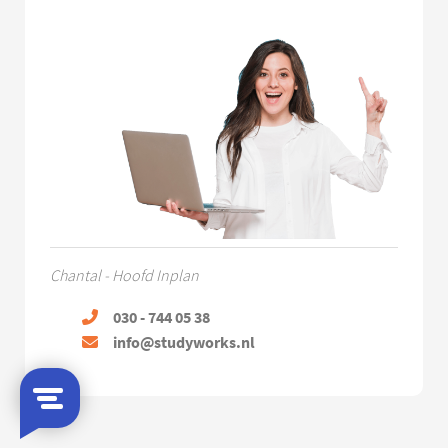
Chantal - Hoofd Inplan
030 - 744 05 38
info@studyworks.nl