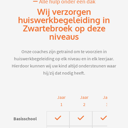
Alle hulp onder één dak
Wij verzorgen
huiswerkbegeleiding in
Zwartebroek op deze
niveaus
Onze coaches zijn getraind om te voorzien in
huiswerkbegeleiding op elk niveau en in elk leerjaar.
Hierdoor kunnen wij uw kind altijd ondersteunen waar
hij/zij dat nodig heeft.
Jaar
Jaar
Jaar
J
1
2
3
Basisschool