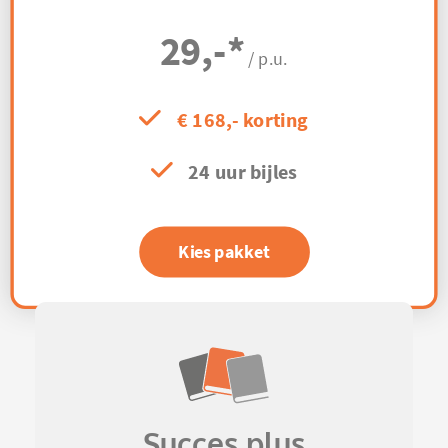
29,-
*
/ p.u.
€ 168,- korting
24 uur bijles
Kies pakket
Succes plus