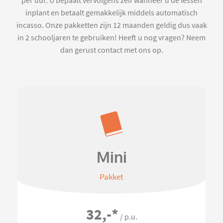
per uur. U bepaalt vervolgens zelf wanneer u de lessen
inplant en betaalt gemakkelijk middels automatisch
incasso. Onze pakketten zijn 12 maanden geldig dus vaak
in 2 schooljaren te gebruiken! Heeft u nog vragen? Neem
dan gerust contact met ons op.
Mini
Pakket
32,-
*
/ p.u.