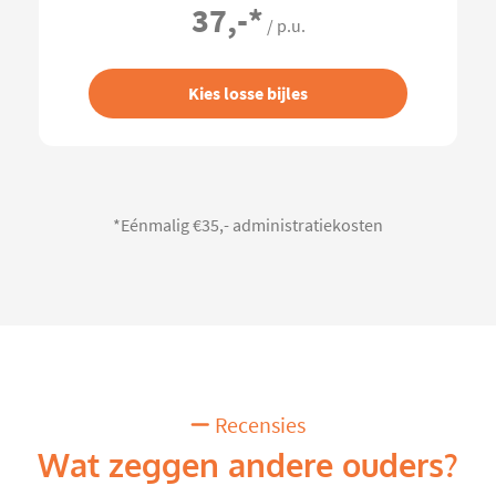
37,-
*
/ p.u.
Kies losse bijles
*Eénmalig €35,- administratiekosten
Recensies
Wat zeggen andere ouders?