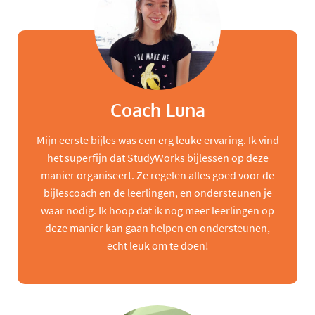
Coach Luna
Mijn eerste bijles was een erg leuke ervaring. Ik vind
het superfijn dat StudyWorks bijlessen op deze
manier organiseert. Ze regelen alles goed voor de
bijlescoach en de leerlingen, en ondersteunen je
waar nodig. Ik hoop dat ik nog meer leerlingen op
deze manier kan gaan helpen en ondersteunen,
echt leuk om te doen!