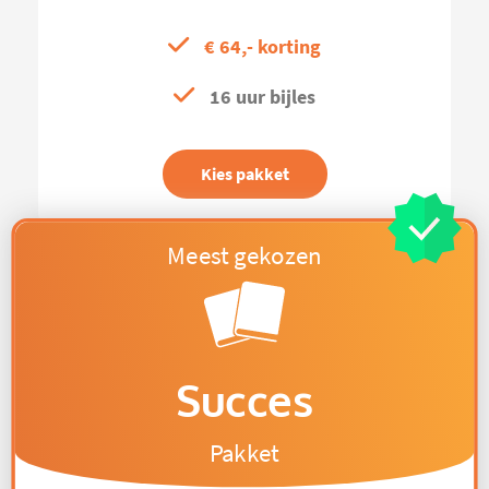
€ 64,- korting
16 uur bijles
Kies pakket
Succes
Pakket