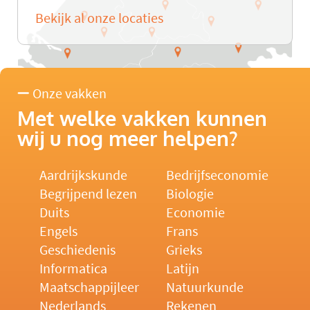
Bekijk al onze locaties
Onze vakken
Met welke vakken kunnen
wij u nog meer helpen?
Aardrijkskunde
Bedrijfseconomie
Begrijpend lezen
Biologie
Duits
Economie
Engels
Frans
Geschiedenis
Grieks
Informatica
Latijn
Maatschappijleer
Natuurkunde
Nederlands
Rekenen