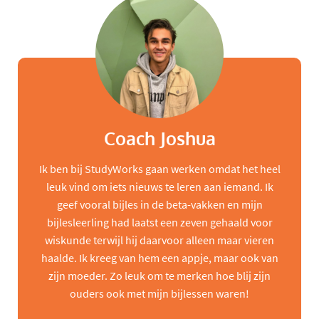
Coach Joshua
Ik ben bij StudyWorks gaan werken omdat het heel
leuk vind om iets nieuws te leren aan iemand. Ik
geef vooral bijles in de beta-vakken en mijn
bijlesleerling had laatst een zeven gehaald voor
wiskunde terwijl hij daarvoor alleen maar vieren
haalde. Ik kreeg van hem een appje, maar ook van
zijn moeder. Zo leuk om te merken hoe blij zijn
ouders ook met mijn bijlessen waren!