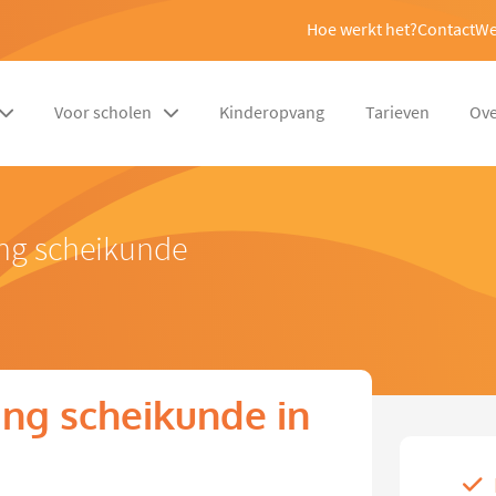
Hoe werkt het?
Contact
We
Voor scholen
Kinderopvang
Tarieven
Ove
ing scheikunde
ng scheikunde in