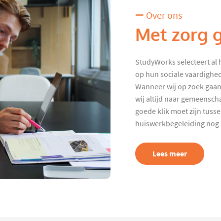
Over ons
Met zorg 
StudyWorks selecteert al 
op hun sociale vaardighed
Wanneer wij op zoek gaan
wij altijd naar gemeenscha
goede klik moet zijn tuss
huiswerkbegeleiding nog p
Lees meer