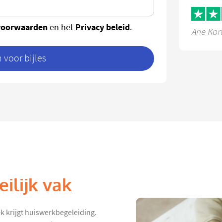
voorwaarden
Privacy beleid
en het
.
Arie Kor
voor bijles
ilijk vak
k krijgt huiswerkbegeleiding.