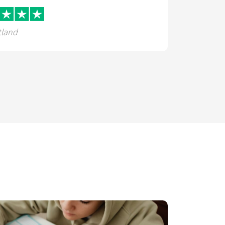
tland