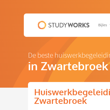
Bijles
De beste huiswerkbegeleid
in Zwartebroek
Huiswerkbegeleidi
Zwartebroek