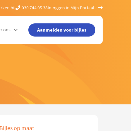
rken bij
030 744 05 38
Inloggen in Mijn Portaal
Aanmelden voor bijles
r ons
Bijles op maat