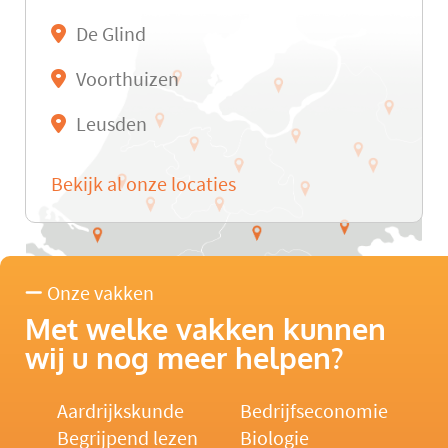
De Glind
Voorthuizen
Leusden
Bekijk al onze locaties
Onze vakken
Met welke vakken kunnen
wij u nog meer helpen?
Aardrijkskunde
Bedrijfseconomie
Begrijpend lezen
Biologie