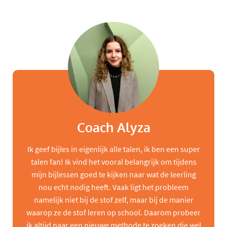
Coach Alyza
Ik geef bijles in eigenlijk alle talen, ik ben een super
talen fan! Ik vind het vooral belangrijk om tijdens
mijn bijlessen goed te kijken naar wat de leerling
nou echt nodig heeft. Vaak ligt het probleem
namelijk niet bij de stof zelf, maar bij de manier
waarop ze de stof leren op school. Daarom probeer
ik altijd naar een nieuwe methode te zoeken die wel