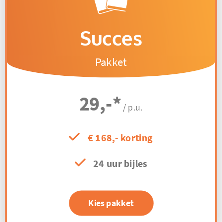
Succes
Pakket
29,-
*
/ p.u.
€ 168,- korting
24 uur bijles
Kies pakket