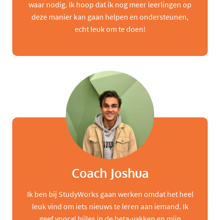
waar nodig. Ik hoop dat ik nog meer leerlingen op
deze manier kan gaan helpen en ondersteunen,
echt leuk om te doen!
Coach Joshua
Ik ben bij StudyWorks gaan werken omdat het heel
leuk vind om iets nieuws te leren aan iemand. Ik
geef vooral bijles in de beta-vakken en mijn