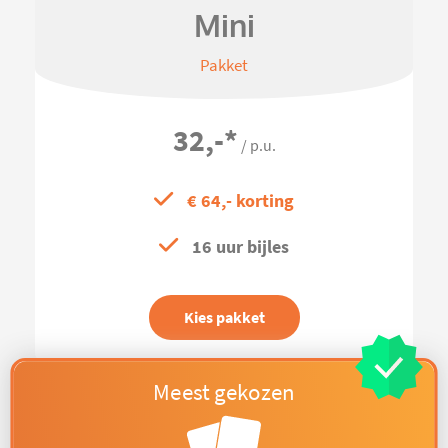
Mini
Pakket
32,-
*
/ p.u.
€ 64,- korting
16 uur bijles
Kies pakket