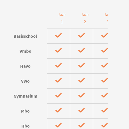
Jaar
Jaar
Jaar
J
1
2
3
Basisschool
Vmbo
Havo
Vwo
Gymnasium
Mbo
Hbo