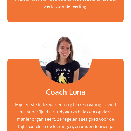
werkt voor de leerling!
Coach Luna
Mijn eerste bijles was een erg leuke ervaring. Ik vind
het superfijn dat StudyWorks bijlessen op deze
manier organiseert. Ze regelen alles goed voor de
bijlescoach en de leerlingen, en ondersteunen je