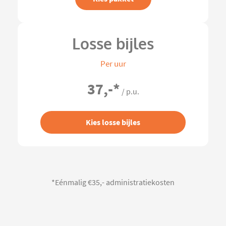
Losse bijles
Per uur
37,-
*
/ p.u.
Kies losse bijles
*Eénmalig €35,- administratiekosten