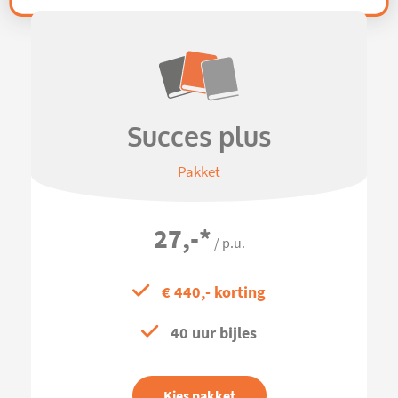
Succes plus
Pakket
27,-
*
/ p.u.
€ 440,- korting
40 uur bijles
Kies pakket