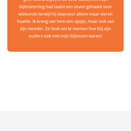
bijlesleerling had laatst een zeven gehaald voor
wiskunde terwijl hij daarvoor alleen maar vieren
haalde. Ik kreeg van hem een appje, maar ook van
zijn moeder. Zo leuk om te merken hoe blij zijn
ouders ook met mijn bijlessen waren!