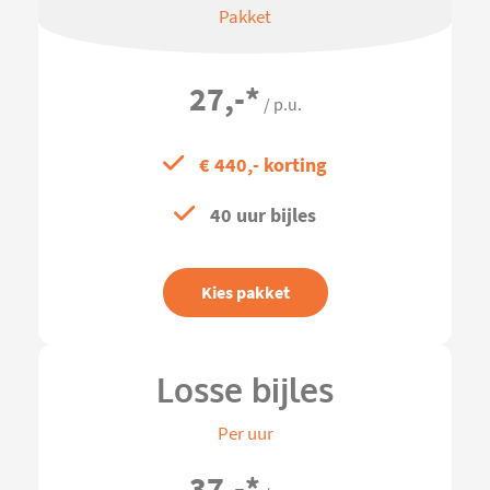
Pakket
27,-
*
/ p.u.
€ 440,- korting
40 uur bijles
Kies pakket
Losse bijles
Per uur
37,-
*