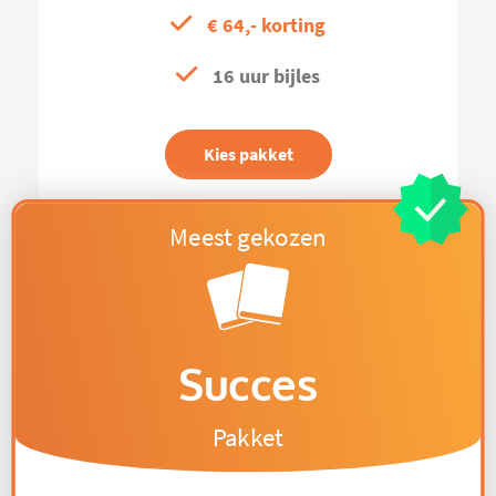
€ 64,- korting
16 uur bijles
Kies pakket
Succes
Pakket