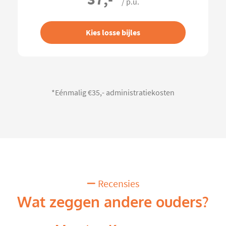
/ p.u.
Kies losse bijles
*Eénmalig €35,- administratiekosten
Recensies
Wat zeggen andere ouders?