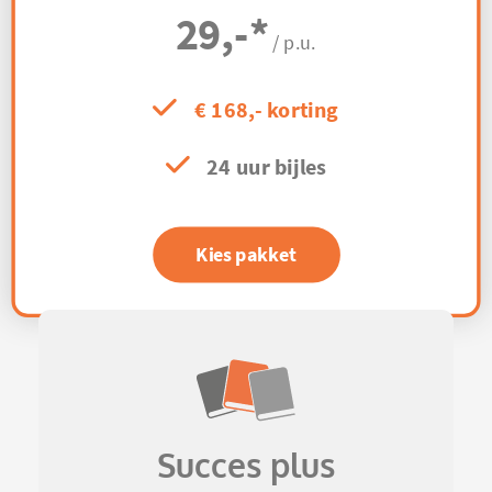
29,-
*
/ p.u.
€ 168,- korting
24 uur bijles
Kies pakket
Succes plus