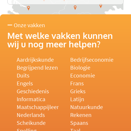
Onze vakken
Met welke vakken kunnen
wij u nog meer helpen?
Aardrijkskunde
Bedrijfseconomie
Begrijpend lezen
Biologie
Duits
Economie
Engels
Frans
Geschiedenis
Grieks
Informatica
Latijn
Maatschappijleer
Natuurkunde
Nederlands
Rekenen
Scheikunde
Spaans
Spelling
Taal