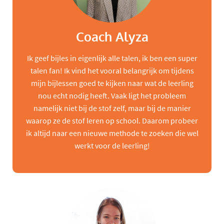
Coach Alyza
Ik geef bijles in eigenlijk alle talen, ik ben een super
talen fan! Ik vind het vooral belangrijk om tijdens
mijn bijlessen goed te kijken naar wat de leerling
nou echt nodig heeft. Vaak ligt het probleem
namelijk niet bij de stof zelf, maar bij de manier
waarop ze de stof leren op school. Daarom probeer
ik altijd naar een nieuwe methode te zoeken die wel
werkt voor de leerling!