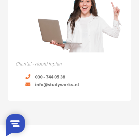
Chantal - Hoofd Inplan
030 - 744 05 38
info@studyworks.nl