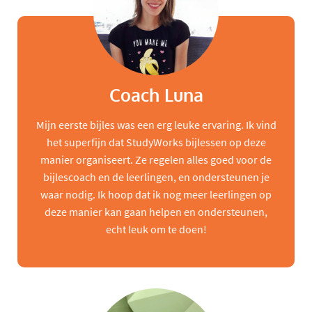
Coach Luna
Mijn eerste bijles was een erg leuke ervaring. Ik vind
het superfijn dat StudyWorks bijlessen op deze
manier organiseert. Ze regelen alles goed voor de
bijlescoach en de leerlingen, en ondersteunen je
waar nodig. Ik hoop dat ik nog meer leerlingen op
deze manier kan gaan helpen en ondersteunen,
echt leuk om te doen!