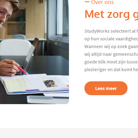
Over ons
Met zorg 
StudyWorks selecteert al 
op hun sociale vaardighed
Wanneer wij op zoek gaan
wij altijd naar gemeenscha
goede klik moet zijn tuss
plezieriger en dat komt h
Lees meer