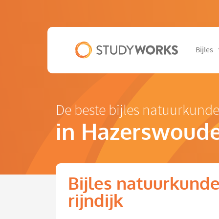
Bijles
De beste bijles natuurkund
in Hazerswoude-
Bijles natuurkund
rijndijk