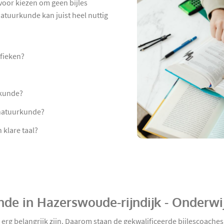
rvoor kiezen om geen bijles
atuurkunde kan juist heel nuttig
afieken?
rkunde?
 natuurkunde?
klare taal?
unde in Hazerswoude-rijndijk - Onderw
d erg belangrijk zijn. Daarom staan de gekwalificeerde bijlescoac