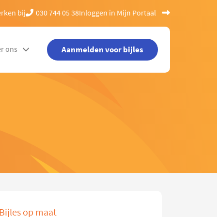
rken bij
030 744 05 38
Inloggen in Mijn Portaal
Aanmelden voor bijles
r ons
Bijles op maat