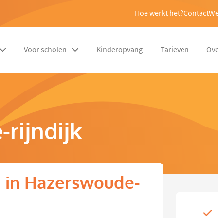
Hoe werkt het?
Contact
We
Voor scholen
Kinderopvang
Tarieven
Ove
e
rijndijk
e in Hazerswoude-