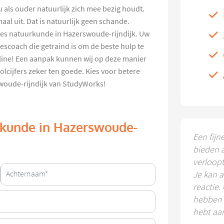
u als ouder natuurlijk zich mee bezig houdt.
aal uit. Dat is natuurlijk geen schande.
les natuurkunde in Hazerswoude-rijndijk. Uw
lescoach die getraind is om de beste hulp te
line! Een aanpak kunnen wij op deze manier
lcijfers zeker ten goede. Kies voor betere
rswoude-rijndijk van StudyWorks!
urkunde in Hazerswoude-
Een fijn
bieden 
verloop
Je kan a
reactie.
hebben k
hebt aa