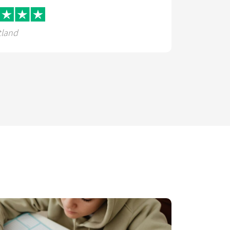
tland