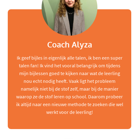
Coach Alyza
Ik geef bijles in eigenlijk alle talen, ik ben een super
talen fan! Ik vind het vooral belangrijk om tijdens
mijn bijlessen goed te kijken naar wat de leerling
nou echt nodig heeft. Vaak ligt het probleem
namelijk niet bij de stof zelf, maar bij de manier
waarop ze de stof leren op school. Daarom probeer
ik altijd naar een nieuwe methode te zoeken die wel
werkt voor de leerling!