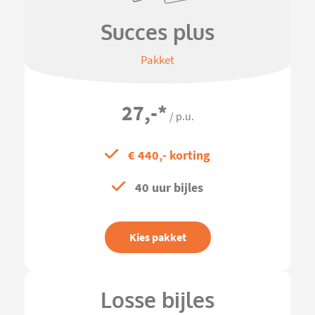
Succes plus
Pakket
27,-
*
/ p.u.
€ 440,- korting
40 uur bijles
Kies pakket
Losse bijles