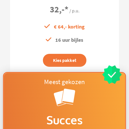
32,-
*
/ p.u.
€ 64,- korting
16 uur bijles
Kies pakket
Succes