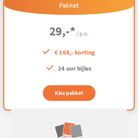
Pakket
29,-
*
/ p.u.
€ 168,- korting
24 uur bijles
Kies pakket