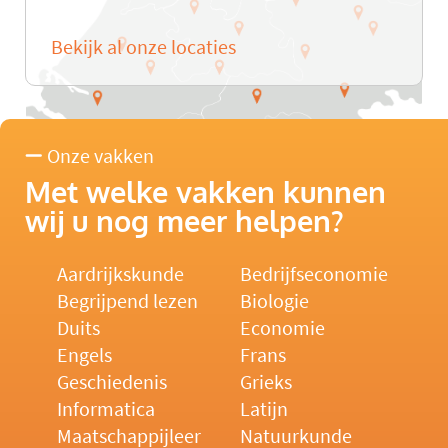
Bekijk al onze locaties
Onze vakken
Met welke vakken kunnen
wij u nog meer helpen?
Aardrijkskunde
Bedrijfseconomie
Begrijpend lezen
Biologie
Duits
Economie
Engels
Frans
Geschiedenis
Grieks
Informatica
Latijn
Maatschappijleer
Natuurkunde