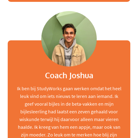
Coach Joshua
Ik ben bij StudyWorks gaan werken omdat het heel
leuk vind om iets nieuws te leren aan iemand. Ik
geef vooral bijles in de beta-vakken en mijn
bijlesleerling had laatst een zeven gehaald voor
wiskunde terwijl hij daarvoor alleen maar vieren
haalde. Ik kreeg van hem een appje, maar ook van
zijn moeder. Zo leuk om te merken hoe blij zijn