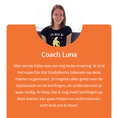
Coach Luna
Mijn eerste bijles was een erg leuke ervaring. Ik vind
het superfijn dat StudyWorks bijlessen op deze
manier organiseert. Ze regelen alles goed voor de
bijlescoach en de leerlingen, en ondersteunen je
waar nodig. Ik hoop dat ik nog meer leerlingen op
deze manier kan gaan helpen en ondersteunen,
echt leuk om te doen!