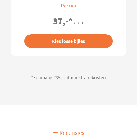
Per uur
37,-
*
/ p.u.
Kies losse bijles
*Eénmalig €35,- administratiekosten
Recensies