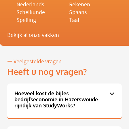
Nederlands
Rekenen
Scheikunde
Spaans
Spelling
Taal
Bekijk al onze vakken
Veelgestelde vragen
Heeft u nog vragen?
Hoeveel kost de bijles
bedrijfseconomie in Hazerswoude-
rijndijk van StudyWorks?