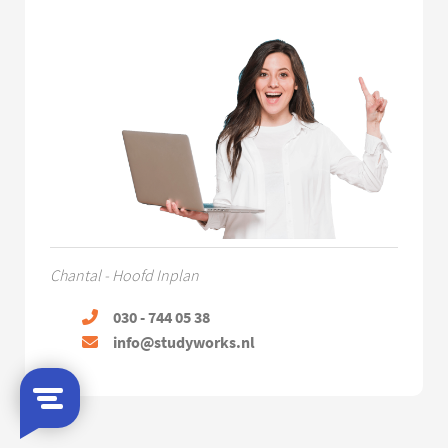
Chantal - Hoofd Inplan
030 - 744 05 38
info@studyworks.nl