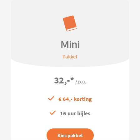
Mini
Pakket
32,-
*
/ p.u.
€ 64,- korting
16 uur bijles
Kies pakket