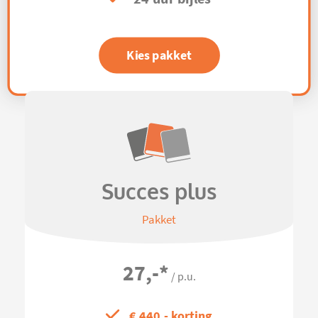
Kies pakket
Succes plus
Pakket
27,-
*
/ p.u.
€ 440,- korting