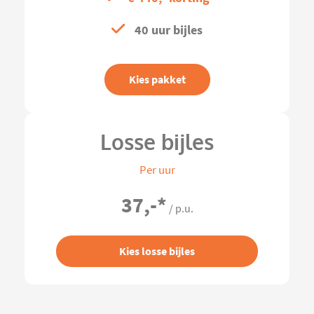
40 uur bijles
Kies pakket
Losse bijles
Per uur
37,-
*
/ p.u.
Kies losse bijles