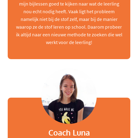
mijn bijlessen goed te kijken naar wat de leerling
nou echt nodig heeft. Vaak ligt het probleem
namelijk niet bij de stof zelf, maar bij de manier
waarop ze de stof leren op school. Daarom probeer
ik altijd naar een nieuwe methode te zoeken die wel
werkt voor de leerling!
Coach Luna