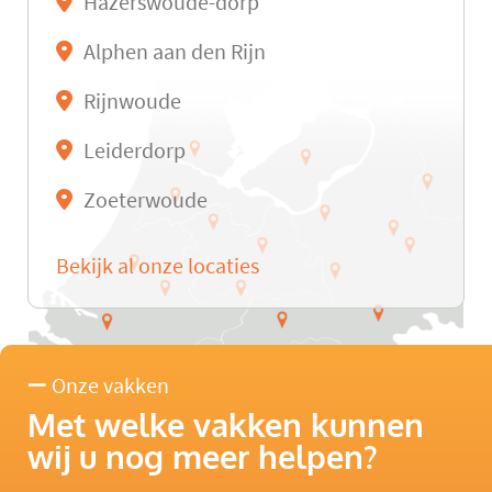
Hazerswoude-dorp
Alphen aan den Rijn
Rijnwoude
Leiderdorp
Zoeterwoude
Bekijk al onze locaties
Onze vakken
Met welke vakken kunnen
wij u nog meer helpen?