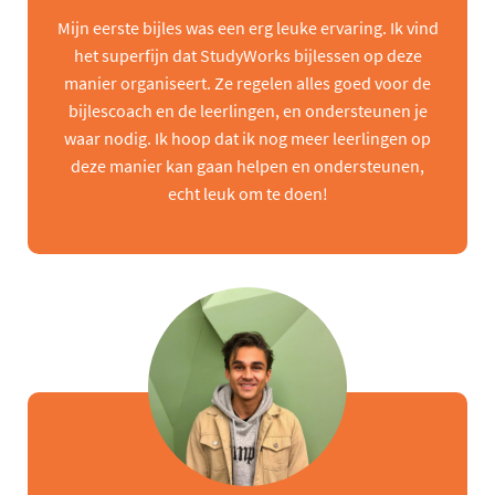
Mijn eerste bijles was een erg leuke ervaring. Ik vind
het superfijn dat StudyWorks bijlessen op deze
manier organiseert. Ze regelen alles goed voor de
bijlescoach en de leerlingen, en ondersteunen je
waar nodig. Ik hoop dat ik nog meer leerlingen op
deze manier kan gaan helpen en ondersteunen,
echt leuk om te doen!