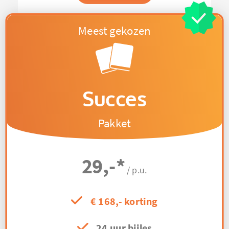
Succes
Pakket
29,-
*
/ p.u.
€ 168,- korting
24 uur bijles