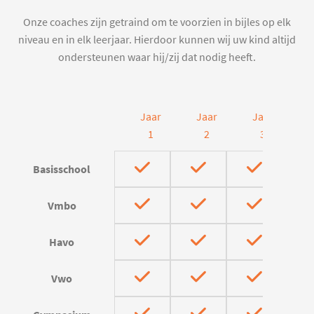
Onze coaches zijn getraind om te voorzien in bijles op elk
niveau en in elk leerjaar. Hierdoor kunnen wij uw kind altijd
ondersteunen waar hij/zij dat nodig heeft.
Jaar
Jaar
Jaar
J
1
2
3
Basisschool
Vmbo
Havo
Vwo