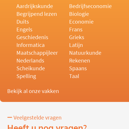
Aardrijkskunde
Bedrijfseconomie
Begrijpend lezen
Biologie
Duits
Economie
Engels
Frans
Geschiedenis
Grieks
Informatica
Latijn
Maatschappijleer
Natuurkunde
Nederlands
Rekenen
Scheikunde
Spaans
Spelling
Taal
Bekijk al onze vakken
Veelgestelde vragen
Heeft u nog vragen?