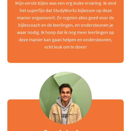
Mijn eerste bijles was een erg leuke ervaring. Ik vind
het superfijn dat StudyWorks bijlessen op deze
manier organiseert. Ze regelen alles goed voor de
bijlescoach en de leerlingen, en ondersteunen je
waar nodig. Ik hoop dat ik nog meer leerlingen op
deze manier kan gaan helpen en ondersteunen,
echt leuk om te doen!