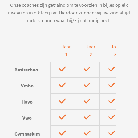
Onze coaches zijn getraind om te voorzien in bijles op elk
niveau en in elk leerjaar. Hierdoor kunnen wij uw kind altijd
ondersteunen waar hij/zij dat nodig heeft.
Jaar
Jaar
Jaar
J
1
2
3
Basisschool
Vmbo
Havo
Vwo
Gymnasium