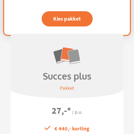
Kies pakket
Succes plus
Pakket
27,-
*
/ p.u.
€ 440,- korting