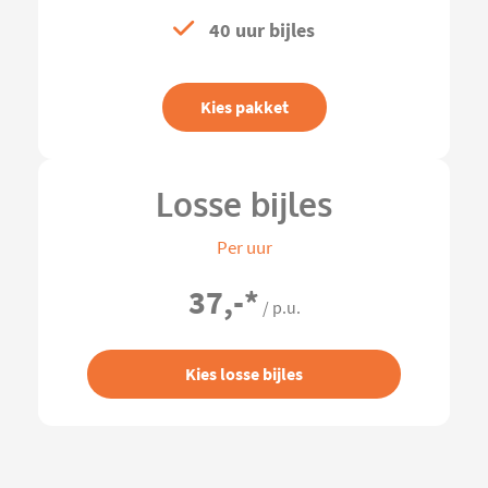
40 uur bijles
Kies pakket
Losse bijles
Per uur
37,-
*
/ p.u.
Kies losse bijles