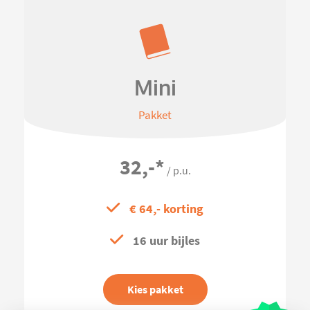
Mini
Pakket
32,-
*
/ p.u.
€ 64,- korting
16 uur bijles
Kies pakket