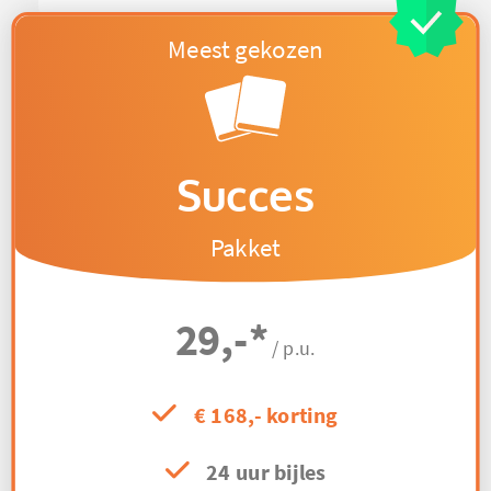
Succes
Pakket
29,-
*
/ p.u.
€ 168,- korting
24 uur bijles