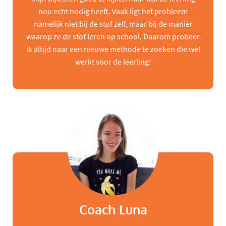
nou echt nodig heeft. Vaak ligt het probleem
namelijk niet bij de stof zelf, maar bij de manier
waarop ze de stof leren op school. Daarom probeer
ik altijd naar een nieuwe methode te zoeken die wel
werkt voor de leerling!
Coach Luna