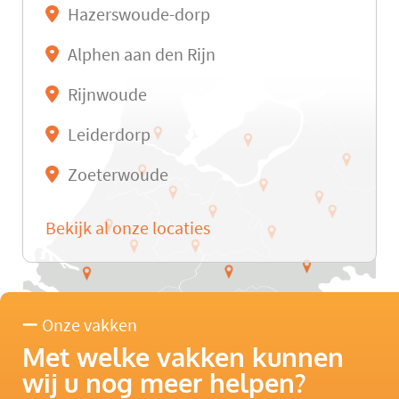
Hazerswoude-dorp
Alphen aan den Rijn
Rijnwoude
Leiderdorp
Zoeterwoude
Bekijk al onze locaties
Onze vakken
Met welke vakken kunnen
wij u nog meer helpen?