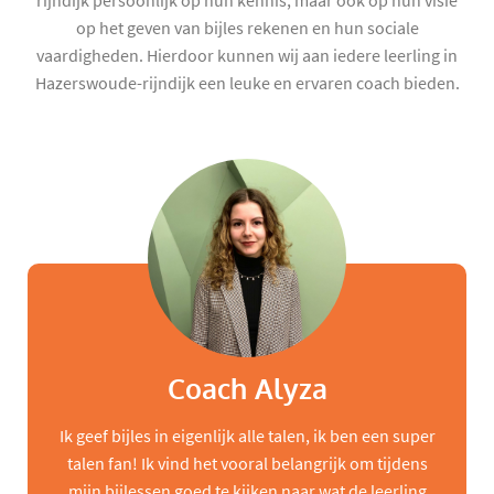
rijndijk persoonlijk op hun kennis, maar ook op hun visie
op het geven van bijles rekenen en hun sociale
vaardigheden. Hierdoor kunnen wij aan iedere leerling in
Hazerswoude-rijndijk een leuke en ervaren coach bieden.
Coach Alyza
Ik geef bijles in eigenlijk alle talen, ik ben een super
talen fan! Ik vind het vooral belangrijk om tijdens
mijn bijlessen goed te kijken naar wat de leerling