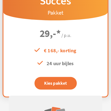
Succes
Pakket
29,-
*
/ p.u.
€ 168,- korting
24 uur bijles
Kies pakket