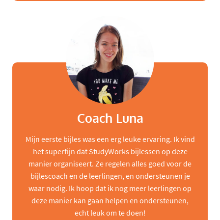
Coach Luna
Mijn eerste bijles was een erg leuke ervaring. Ik vind
het superfijn dat StudyWorks bijlessen op deze
manier organiseert. Ze regelen alles goed voor de
bijlescoach en de leerlingen, en ondersteunen je
waar nodig. Ik hoop dat ik nog meer leerlingen op
deze manier kan gaan helpen en ondersteunen,
echt leuk om te doen!