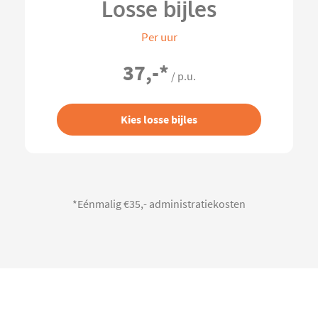
Losse bijles
Per uur
37,-
*
/ p.u.
Kies losse bijles
*Eénmalig €35,- administratiekosten