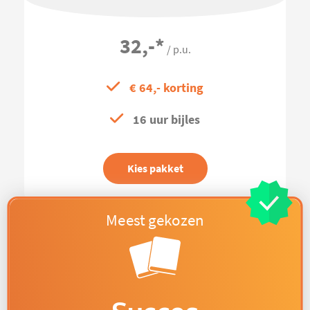
32,-
*
/ p.u.
€ 64,- korting
16 uur bijles
Kies pakket