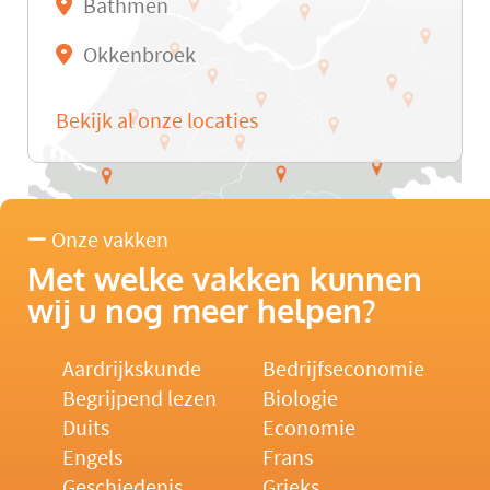
Bathmen
Okkenbroek
Bekijk al onze locaties
Onze vakken
Met welke vakken kunnen
wij u nog meer helpen?
Aardrijkskunde
Bedrijfseconomie
Begrijpend lezen
Biologie
Duits
Economie
Engels
Frans
Geschiedenis
Grieks