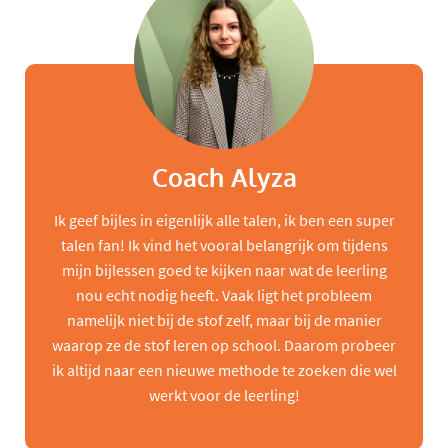
Coach Alyza
Ik geef bijles in eigenlijk alle talen, ik ben een super
talen fan! Ik vind het vooral belangrijk om tijdens
mijn bijlessen goed te kijken naar wat de leerling
nou echt nodig heeft. Vaak ligt het probleem
namelijk niet bij de stof zelf, maar bij de manier
waarop ze de stof leren op school. Daarom probeer
ik altijd naar een nieuwe methode te zoeken die wel
werkt voor de leerling!