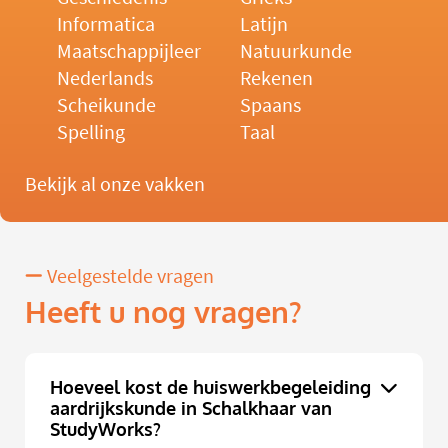
Informatica
Latijn
Maatschappijleer
Natuurkunde
Nederlands
Rekenen
Scheikunde
Spaans
Spelling
Taal
Bekijk al onze vakken
Veelgestelde vragen
Heeft u nog vragen?
Hoeveel kost de huiswerkbegeleiding
aardrijkskunde in Schalkhaar van
StudyWorks?