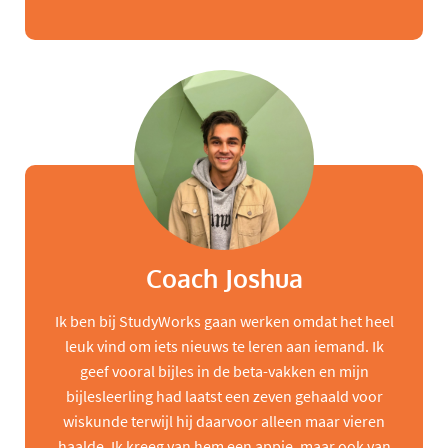
Coach Joshua
Ik ben bij StudyWorks gaan werken omdat het heel
leuk vind om iets nieuws te leren aan iemand. Ik
geef vooral bijles in de beta-vakken en mijn
bijlesleerling had laatst een zeven gehaald voor
wiskunde terwijl hij daarvoor alleen maar vieren
haalde. Ik kreeg van hem een appje, maar ook van