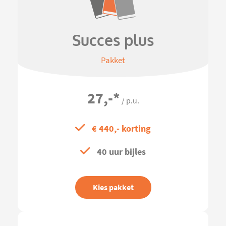
Succes plus
Pakket
27,-
*
/ p.u.
€ 440,- korting
40 uur bijles
Kies pakket