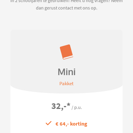
in 2 schooljaren te gebruiken! Heeft u nog vragen? Neem
dan gerust contact met ons op.
Mini
Pakket
32,-
*
/ p.u.
€ 64,- korting