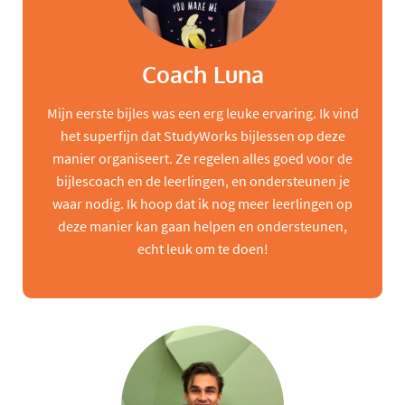
Coach Luna
Mijn eerste bijles was een erg leuke ervaring. Ik vind
het superfijn dat StudyWorks bijlessen op deze
manier organiseert. Ze regelen alles goed voor de
bijlescoach en de leerlingen, en ondersteunen je
waar nodig. Ik hoop dat ik nog meer leerlingen op
deze manier kan gaan helpen en ondersteunen,
echt leuk om te doen!