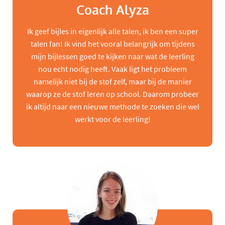
Coach Alyza
Ik geef bijles in eigenlijk alle talen, ik ben een super
talen fan! Ik vind het vooral belangrijk om tijdens
mijn bijlessen goed te kijken naar wat de leerling
nou echt nodig heeft. Vaak ligt het probleem
namelijk niet bij de stof zelf, maar bij de manier
waarop ze de stof leren op school. Daarom probeer
ik altijd naar een nieuwe methode te zoeken die wel
werkt voor de leerling!