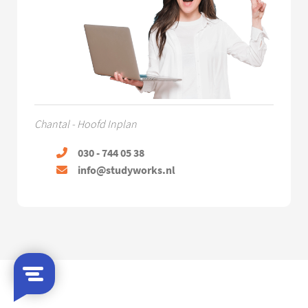
Chantal - Hoofd Inplan
030 - 744 05 38
info@studyworks.nl