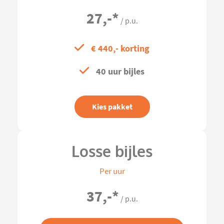
27,-
*
/ p.u.
€ 440,- korting
40 uur bijles
Kies pakket
Losse bijles
Per uur
37,-
*
/ p.u.