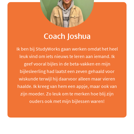
Coach Joshua
Ik ben bij StudyWorks gaan werken omdat het heel
leuk vind om iets nieuws te leren aan iemand. Ik
geef vooral bijles in de beta-vakken en mijn
bijlesleerling had laatst een zeven gehaald voor
wiskunde terwijl hij daarvoor alleen maar vieren
haalde. Ik kreeg van hem een appje, maar ook van
zijn moeder. Zo leuk om te merken hoe blij zijn
ouders ook met mijn bijlessen waren!