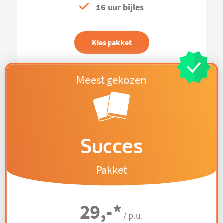
16 uur bijles
Kies pakket
Succes
Pakket
29,-
*
/ p.u.