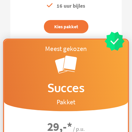
16 uur bijles
Kies pakket
Succes
Pakket
29,-
*
/ p.u.