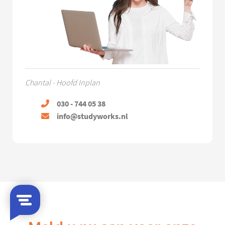
Chantal - Hoofd Inplan
030 - 744 05 38
info@studyworks.nl