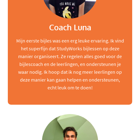
Coach Luna
Mijn eerste bijles was een erg leuke ervaring. Ik vind
het superfijn dat StudyWorks bijlessen op deze
manier organiseert. Ze regelen alles goed voor de
bijlescoach en de leerlingen, en ondersteunen je
waar nodig. Ik hoop dat ik nog meer leerlingen op
deze manier kan gaan helpen en ondersteunen,
echt leuk om te doen!