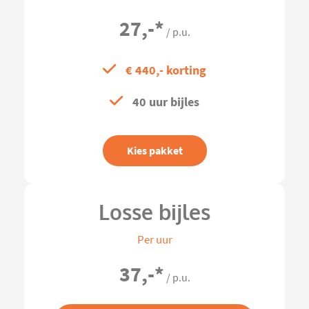
27,-
*
/ p.u.
€ 440,- korting
40 uur bijles
Kies pakket
Losse bijles
Per uur
37,-
*
/ p.u.