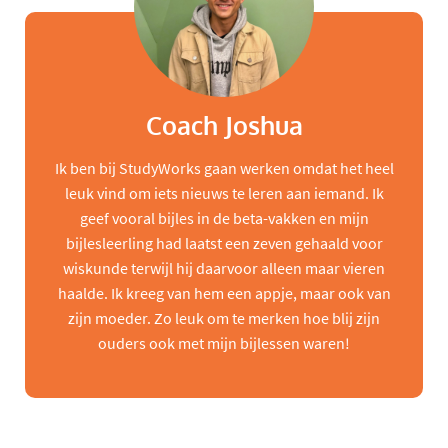
Coach Joshua
Ik ben bij StudyWorks gaan werken omdat het heel
leuk vind om iets nieuws te leren aan iemand. Ik
geef vooral bijles in de beta-vakken en mijn
bijlesleerling had laatst een zeven gehaald voor
wiskunde terwijl hij daarvoor alleen maar vieren
haalde. Ik kreeg van hem een appje, maar ook van
zijn moeder. Zo leuk om te merken hoe blij zijn
ouders ook met mijn bijlessen waren!