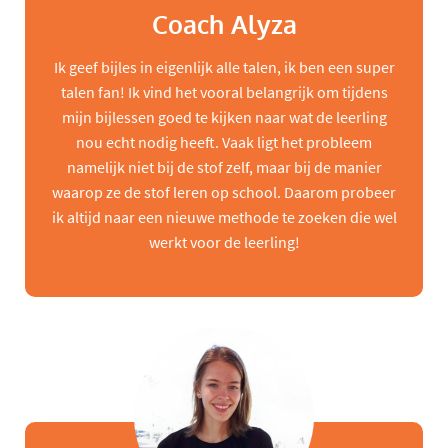
Coach Alyza
Ik geef bijles in eigenlijk alle talen, ik ben een super
talen fan! Ik vind het vooral belangrijk om tijdens
mijn bijlessen goed te kijken naar wat de leerling
nou echt nodig heeft. Vaak ligt het probleem
namelijk niet bij de stof zelf, maar bij de manier
waarop ze de stof leren op school. Daarom probeer
ik altijd naar een nieuwe methode te zoeken die wel
werkt voor de leerling!