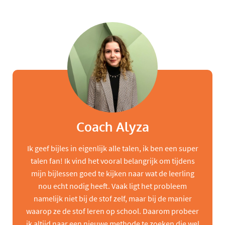
Coach Alyza
Ik geef bijles in eigenlijk alle talen, ik ben een super
talen fan! Ik vind het vooral belangrijk om tijdens
mijn bijlessen goed te kijken naar wat de leerling
nou echt nodig heeft. Vaak ligt het probleem
namelijk niet bij de stof zelf, maar bij de manier
waarop ze de stof leren op school. Daarom probeer
ik altijd naar een nieuwe methode te zoeken die wel