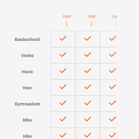
Jaar
Jaar
Jaar
J
1
2
3
Basisschool
Vmbo
Havo
Vwo
Gymnasium
Mbo
Hbo