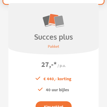
Succes plus
Pakket
27,-
*
/ p.u.
€ 440,- korting
40 uur bijles
Kies pakket