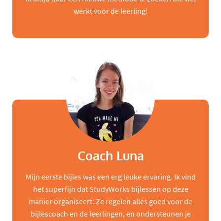
werkt voor de leerling!
Coach Luna
Mijn eerste bijles was een erg leuke ervaring. Ik vind
het superfijn dat StudyWorks bijlessen op deze
manier organiseert. Ze regelen alles goed voor de
bijlescoach en de leerlingen, en ondersteunen je