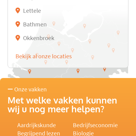
Lettele
Bathmen
Okkenbroek
Bekijk al onze locaties
Onze vakken
Met welke vakken kunnen
wij u nog meer helpen?
Aardrijkskunde
Bedrijfseconomie
Begrijpend lezen
Biologie