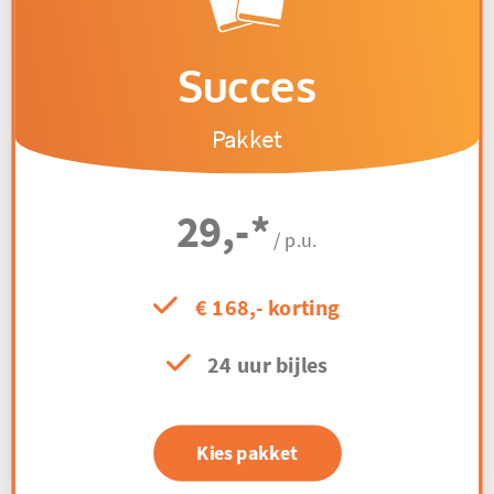
Succes
Pakket
29,-
*
/ p.u.
€ 168,- korting
24 uur bijles
Kies pakket