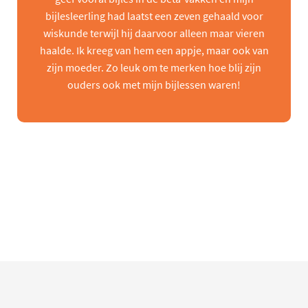
bijlesleerling had laatst een zeven gehaald voor
wiskunde terwijl hij daarvoor alleen maar vieren
haalde. Ik kreeg van hem een appje, maar ook van
zijn moeder. Zo leuk om te merken hoe blij zijn
ouders ook met mijn bijlessen waren!