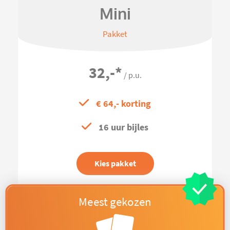
Mini
Pakket
32,-
*
/ p.u.
€ 64,- korting
16 uur bijles
Kies pakket