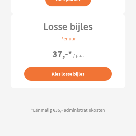
Losse bijles
Per uur
37,-
*
/ p.u.
Kies losse bijles
*Eénmalig €35,- administratiekosten