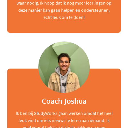
waar nodig. Ik hoop dat ik nog meer leerlingen op
deze manier kan gaan helpen en ondersteunen,
echt leuk om te doen!
Coach Joshua
Ik ben bij StudyWorks gaan werken omdat het heel
leuk vind om iets nieuws te leren aan iemand. Ik
geef vooral bijles in de beta-vakken en mijn