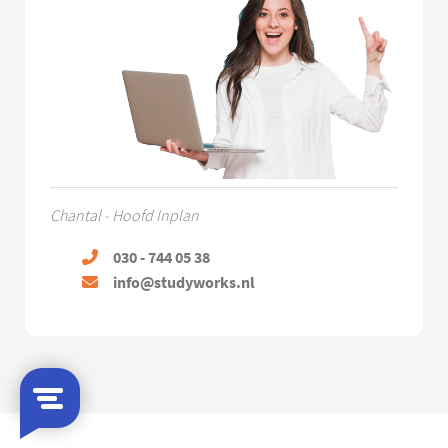
Chantal - Hoofd Inplan
030 - 744 05 38
info@studyworks.nl