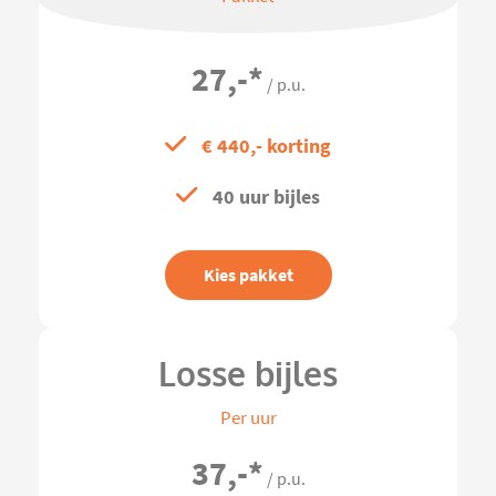
27,-
*
/ p.u.
€ 440,- korting
40 uur bijles
Kies pakket
Losse bijles
Per uur
37,-
*
/ p.u.