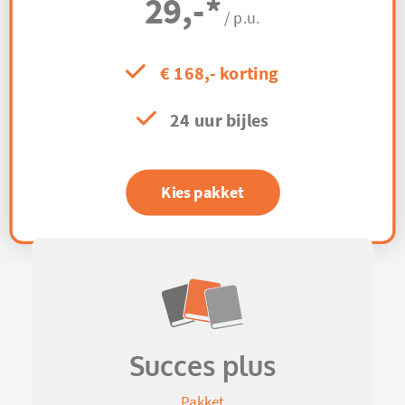
29,-
*
/ p.u.
€ 168,- korting
24 uur bijles
Kies pakket
Succes plus
Pakket