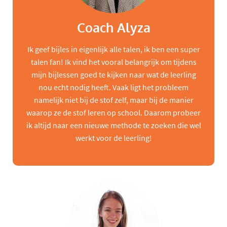
Coach Alyza
Ik geef bijles in eigenlijk alle talen, ik ben een super
talen fan! Ik vind het vooral belangrijk om tijdens
mijn bijlessen goed te kijken naar wat de leerling
nou echt nodig heeft. Vaak ligt het probleem
namelijk niet bij de stof zelf, maar bij de manier
waarop ze de stof leren op school. Daarom probeer
ik altijd naar een nieuwe methode te zoeken die wel
werkt voor de leerling!