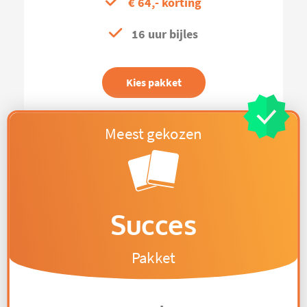
€ 64,- korting
16 uur bijles
Kies pakket
Succes
Pakket