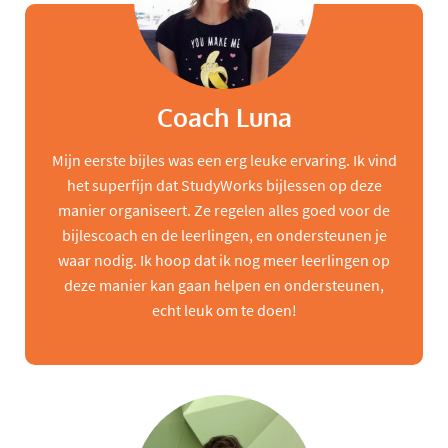
Coach Luna
Mijn eerste bijles was een erg leuke ervaring. Ik vind
het superfijn dat StudyWorks bijlessen op deze
manier organiseert. Ze regelen alles goed voor de
bijlescoach en de leerlingen, en ondersteunen je
waar nodig. Ik hoop dat ik nog meer leerlingen op
deze manier kan gaan helpen en ondersteunen,
echt leuk om te doen!