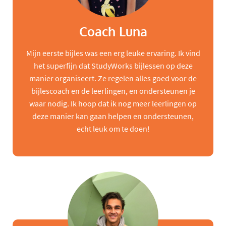
Coach Luna
Mijn eerste bijles was een erg leuke ervaring. Ik vind
het superfijn dat StudyWorks bijlessen op deze
manier organiseert. Ze regelen alles goed voor de
bijlescoach en de leerlingen, en ondersteunen je
waar nodig. Ik hoop dat ik nog meer leerlingen op
deze manier kan gaan helpen en ondersteunen,
echt leuk om te doen!