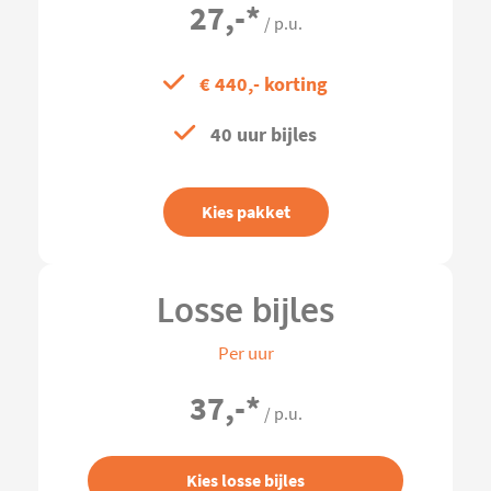
27,-
*
/ p.u.
€ 440,- korting
40 uur bijles
Kies pakket
Losse bijles
Per uur
37,-
*
/ p.u.
Kies losse bijles