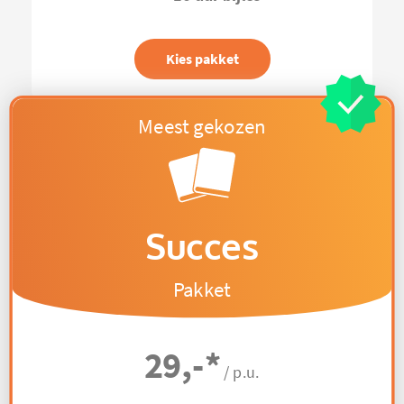
Kies pakket
Succes
Pakket
29,-
*
/ p.u.