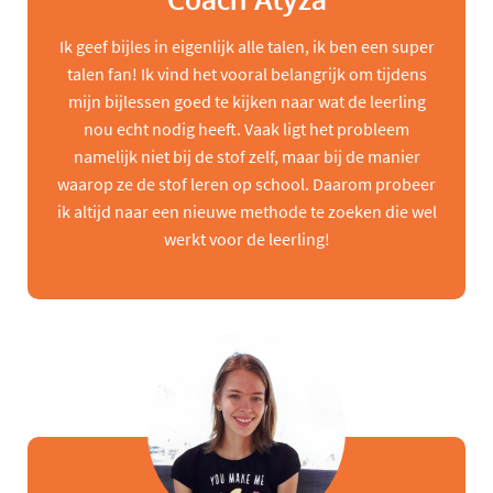
Coach Alyza
Ik geef bijles in eigenlijk alle talen, ik ben een super
talen fan! Ik vind het vooral belangrijk om tijdens
mijn bijlessen goed te kijken naar wat de leerling
nou echt nodig heeft. Vaak ligt het probleem
namelijk niet bij de stof zelf, maar bij de manier
waarop ze de stof leren op school. Daarom probeer
ik altijd naar een nieuwe methode te zoeken die wel
werkt voor de leerling!