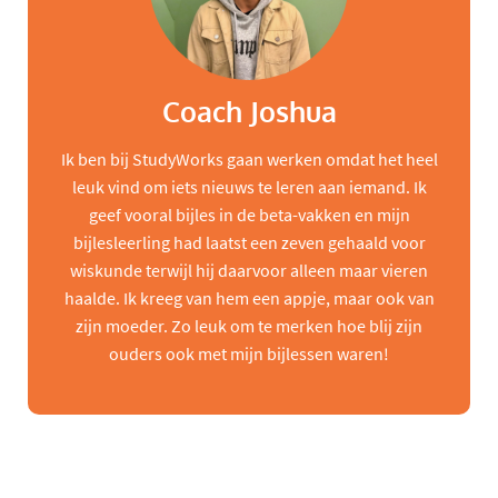
Coach Joshua
Ik ben bij StudyWorks gaan werken omdat het heel
leuk vind om iets nieuws te leren aan iemand. Ik
geef vooral bijles in de beta-vakken en mijn
bijlesleerling had laatst een zeven gehaald voor
wiskunde terwijl hij daarvoor alleen maar vieren
haalde. Ik kreeg van hem een appje, maar ook van
zijn moeder. Zo leuk om te merken hoe blij zijn
ouders ook met mijn bijlessen waren!