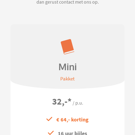
dan gerust contact met ons op.
Mini
Pakket
32,-
*
/ p.u.
€ 64,- korting
16 uur bijles