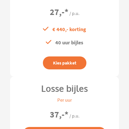
27,-
*
/ p.u.
€ 440,- korting
40 uur bijles
Kies pakket
Losse bijles
Per uur
37,-
*
/ p.u.