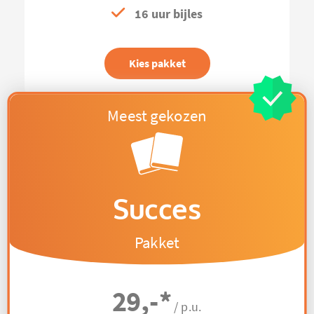
16 uur bijles
Kies pakket
Succes
Pakket
29,-
*
/ p.u.