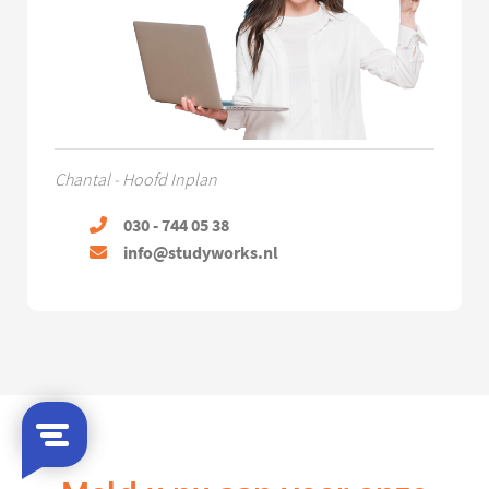
Chantal - Hoofd Inplan
030 - 744 05 38
info@studyworks.nl