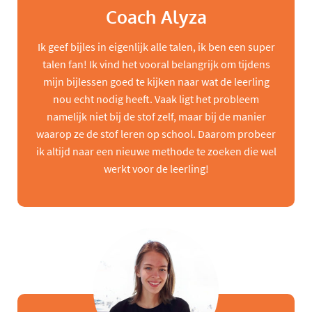
Coach Alyza
Ik geef bijles in eigenlijk alle talen, ik ben een super
talen fan! Ik vind het vooral belangrijk om tijdens
mijn bijlessen goed te kijken naar wat de leerling
nou echt nodig heeft. Vaak ligt het probleem
namelijk niet bij de stof zelf, maar bij de manier
waarop ze de stof leren op school. Daarom probeer
ik altijd naar een nieuwe methode te zoeken die wel
werkt voor de leerling!