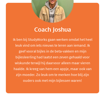
Coach Joshua
Ik ben bij StudyWorks gaan werken omdat het heel
leuk vind om iets nieuws te leren aan iemand. Ik
geef vooral bijles in de beta-vakken en mijn
bijlesleerling had laatst een zeven gehaald voor
wiskunde terwijl hij daarvoor alleen maar vieren
haalde. Ik kreeg van hem een appje, maar ook van
zijn moeder. Zo leuk om te merken hoe blij zijn
ouders ook met mijn bijlessen waren!