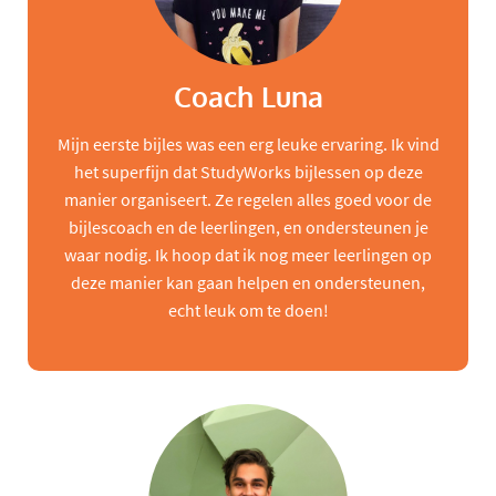
Coach Luna
Mijn eerste bijles was een erg leuke ervaring. Ik vind
het superfijn dat StudyWorks bijlessen op deze
manier organiseert. Ze regelen alles goed voor de
bijlescoach en de leerlingen, en ondersteunen je
waar nodig. Ik hoop dat ik nog meer leerlingen op
deze manier kan gaan helpen en ondersteunen,
echt leuk om te doen!