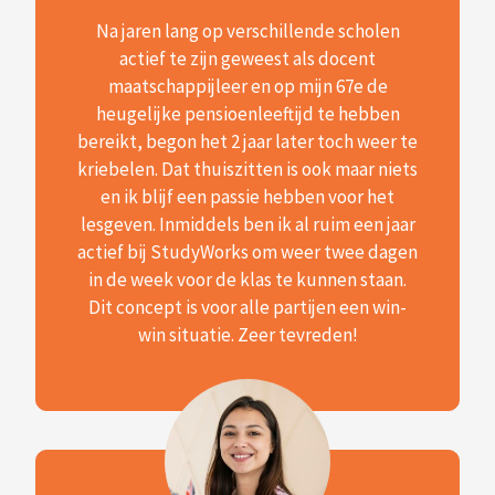
Na jaren lang op verschillende scholen
actief te zijn geweest als docent
maatschappijleer en op mijn 67e de
heugelijke pensioenleeftijd te hebben
bereikt, begon het 2 jaar later toch weer te
kriebelen. Dat thuiszitten is ook maar niets
en ik blijf een passie hebben voor het
lesgeven. Inmiddels ben ik al ruim een jaar
actief bij StudyWorks om weer twee dagen
in de week voor de klas te kunnen staan.
Dit concept is voor alle partijen een win-
win situatie. Zeer tevreden!