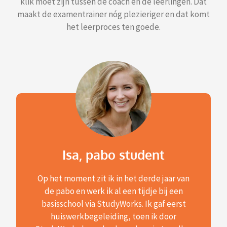
klik moet zijn tussen de coach en de leerlingen. Dat
maakt de examentrainer nóg plezieriger en dat komt
het leerproces ten goede.
Isa, pabo student
Op het moment zit ik in het derde jaar van
de pabo en werk ik al een tijdje bij een
basisschool via StudyWorks. Ik gaf eerst
huiswerkbegeleiding, toen ik door